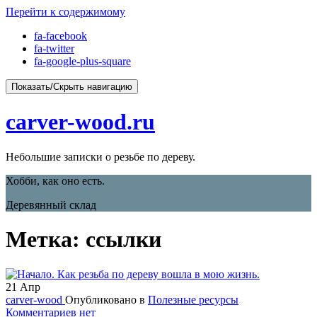
Перейти к содержимому
fa-facebook
fa-twitter
fa-google-plus-square
Показать/Скрыть навигацию
carver-wood.ru
Небольшие записки о резьбе по дереву.
Хобби, как оно есть.
Деревянный склад
Метка: ссылки
21
Апр
carver-wood
Опубликовано в
Полезные ресурсы
Комментариев нет