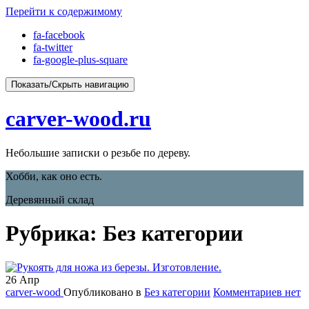
Перейти к содержимому
fa-facebook
fa-twitter
fa-google-plus-square
Показать/Скрыть навигацию
carver-wood.ru
Небольшие записки о резьбе по дереву.
Хобби, как оно есть.
Деревянный склад
Рубрика: Без категории
26
Апр
carver-wood
Опубликовано в
Без категории
Комментариев нет